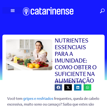
Ir
para
o
conteúdo
NUTRIENTES
ESSENCIAIS
PARA A
IMUNIDADE:
COMO OBTER O
SUFICIENTE NA
ALIMENTAÇÃO
28 DE MAIO DE 2025
Você tem
gripes e resfriados
frequentes, queda de cabelo
excessiva, muito sono ou cansaço? Saiba que estes são