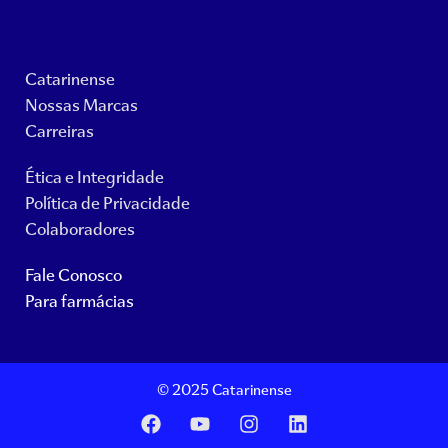
Catarinense
Nossas Marcas
Carreiras
Ética e Integridade
Política de Privacidade
Colaboradores
Fale Conosco
Para farmácias
© 2025 Catarinense
F
Y
I
L
a
o
n
i