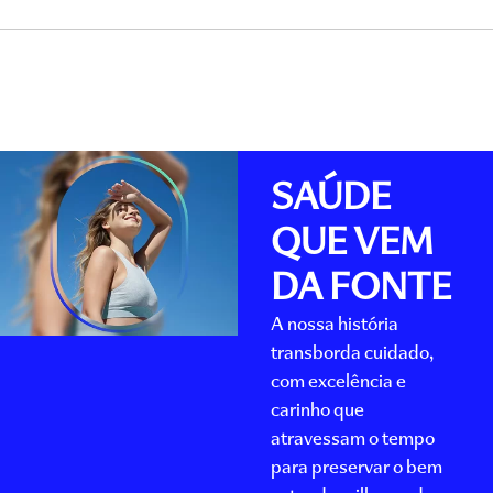
SAÚDE
QUE VEM
DA FONTE
A nossa história
transborda cuidado,
com excelência e
carinho que
atravessam o tempo
para preservar o bem