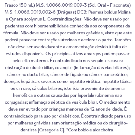
Frasco 150 mL) M.S. 1.0066.0019.009-3 (Sol. Oral – Flaconete)
M.S. 1.0066.0019.002-6 (Drágeas) DCB: Peumus boldus Molina
e Cynara scolymus L. Contraindicações: Não deve ser usado por
pacientes com hipersensibilidade conhecida aos componentes da
fórmula. Não deve ser usado por mulheres grávidas, visto que este
poderá provocar contrações uterinas e acelerar o parto. Também
não deve ser usado durante a amamentação devido à falta de
estudos disponíveis. Os princípios ativos amargos podem passar
pelo leito materno. É contraindicado nos seguintes casos:
obstrução do ducto biliar, colangite (inflamação das vias biliares);
câncer no ducto biliar, câncer de fígado ou câncer pancreático;
doenças hepáticas severas como hepatite virótica, hepatite tóxica
ou cirrose; cálculos biliares; icterícia proveniente de anemia
hemolítica e outras causadas por hiperbilirrubinemia não
conjugadas; inflamação séptica da vesícula biliar. O medicamento
deve ser evitado por crianças menores de 12 anos de idade. É
contraindicado para uso por diabéticos. É contraindicado para uso
por mulheres grávidas sem orientação médica ou do cirurgião-
dentista [Categoria C]. *Com boldo e alcachofra.