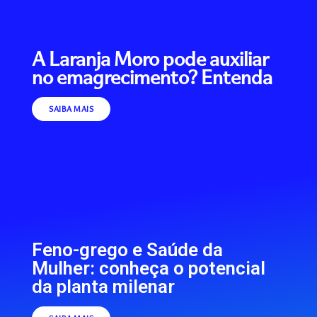
A Laranja Moro pode auxiliar
no emagrecimento? Entenda
SAIBA MAIS
Feno-grego e Saúde da
Mulher: conheça o potencial
da planta milenar