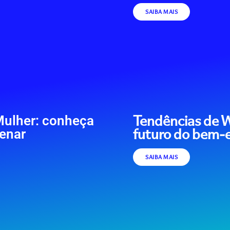
SAIBA MAIS
Tendências de W
Mulher: conheça
futuro do bem-
lenar
SAIBA MAIS