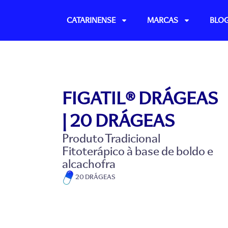
Ir
para
CATARINENSE
MARCAS
BLO
o
conteúdo
FIGATIL® DRÁGEAS
| 20 DRÁGEAS
Produto Tradicional
Fitoterápico à base de boldo e
alcachofra
20 DRÁGEAS