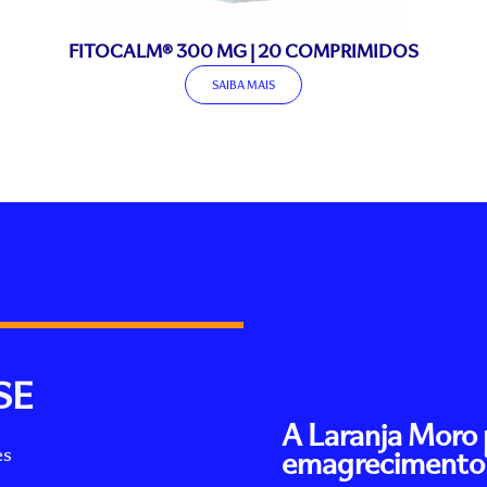
FITOCALM® 300 MG | 20 COMPRIMIDOS
SAIBA MAIS
SE
A Laranja Moro 
es
emagrecimento