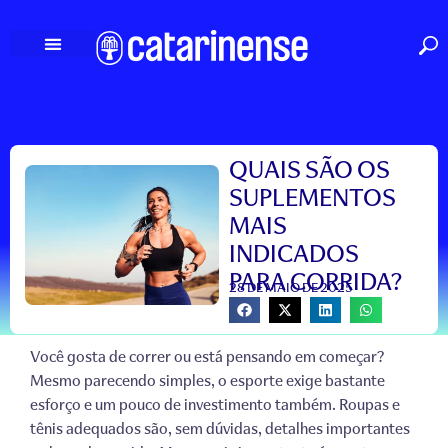
Ir
para
o
conteúdo
QUAIS SÃO OS
SUPLEMENTOS
MAIS
INDICADOS
PARA CORRIDA?
28 DE MAIO DE 2025
Você gosta de correr ou está pensando em começar?
Mesmo parecendo simples, o esporte exige bastante
esforço e um pouco de investimento também. Roupas e
tênis adequados são, sem dúvidas,
detalhes importantes