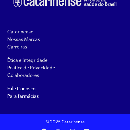
Catarinense
Nossas Marcas
Carreiras
Ética e Integridade
Política de Privacidade
Colaboradores
Fale Conosco
Para farmácias
© 2025 Catarinense
F
Y
I
L