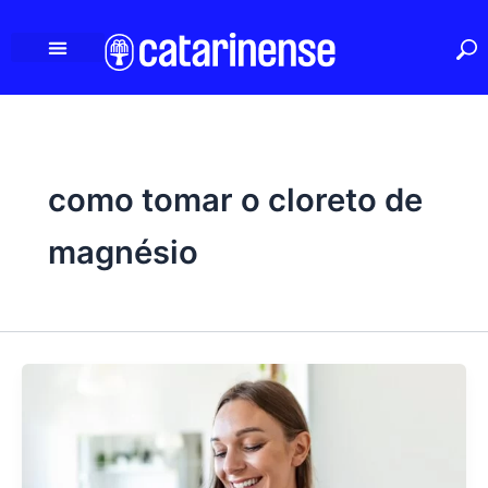
Ir
para
o
conteúdo
como tomar o cloreto de
magnésio