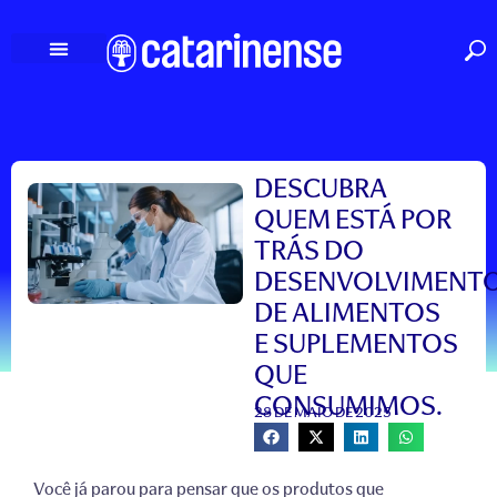
Ir
para
o
conteúdo
DESCUBRA
QUEM ESTÁ POR
TRÁS DO
DESENVOLVIMENT
DE ALIMENTOS
E SUPLEMENTOS
QUE
CONSUMIMOS.
28 DE MAIO DE 2025
Você já parou para pensar que os produtos que