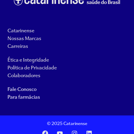
Catarinense
Nossas Marcas
Carreiras
Ética e Integridade
Política de Privacidade
Colaboradores
Fale Conosco
Para farmácias
© 2025 Catarinense
F
Y
I
L