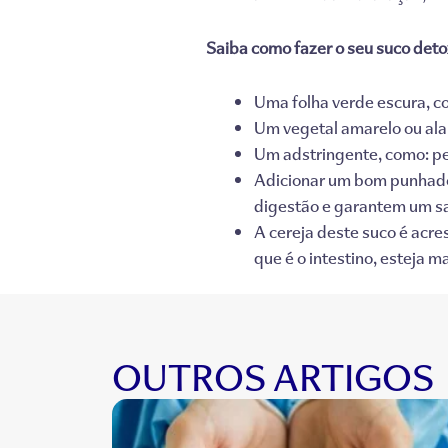
Saiba como fazer o seu suco deto
Uma folha verde escura, co
Um vegetal amarelo ou ala
Um adstringente, como: pe
Adicionar um bom punhado 
digestão e garantem um sa
A cereja deste suco é acre
que é o intestino, esteja
OUTROS ARTIGOS