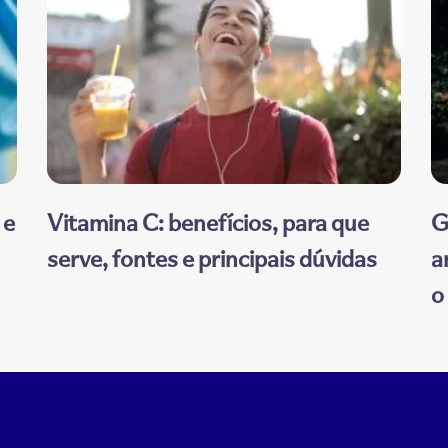
 e
Vitamina C: benefícios, para que
G
serve, fontes e principais dúvidas
a
o