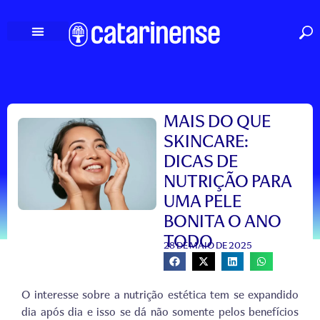
Ir
para
o
conteúdo
MAIS DO QUE
SKINCARE:
DICAS DE
NUTRIÇÃO PARA
UMA PELE
BONITA O ANO
TODO
28 DE MAIO DE 2025
O interesse sobre a nutrição estética tem se expandido
dia após dia e isso se dá não somente pelos benefícios