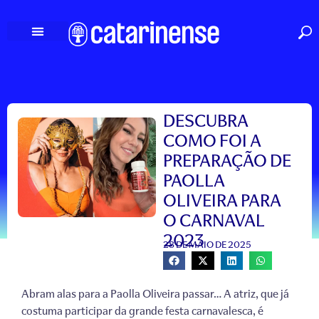
Ir
para
o
conteúdo
DESCUBRA
COMO FOI A
PREPARAÇÃO DE
PAOLLA
OLIVEIRA PARA
O CARNAVAL
2023
28 DE MAIO DE 2025
Abram alas para a Paolla Oliveira passar… A atriz, que já
costuma participar da grande festa carnavalesca, é