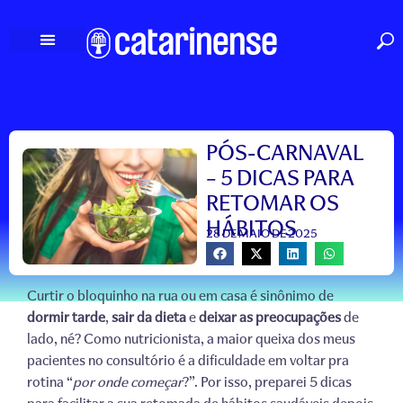
Ir
para
o
conteúdo
PÓS-CARNAVAL
– 5 DICAS PARA
RETOMAR OS
HÁBITOS
28 DE MAIO DE 2025
Curtir o bloquinho na rua ou em casa é sinônimo de
dormir tarde
,
sair da dieta
e
deixar as preocupações
de
lado, né? Como nutricionista, a maior queixa dos meus
pacientes no consultório é a dificuldade em voltar pra
rotina “
por onde começar
?”. Por isso, preparei 5 dicas