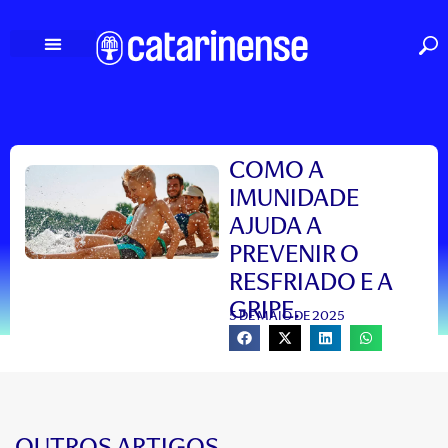
Ir
para
o
conteúdo
COMO A
IMUNIDADE
AJUDA A
PREVENIR O
RESFRIADO E A
GRIPE.
5 DE MAIO DE 2025
OUTROS ARTIGOS