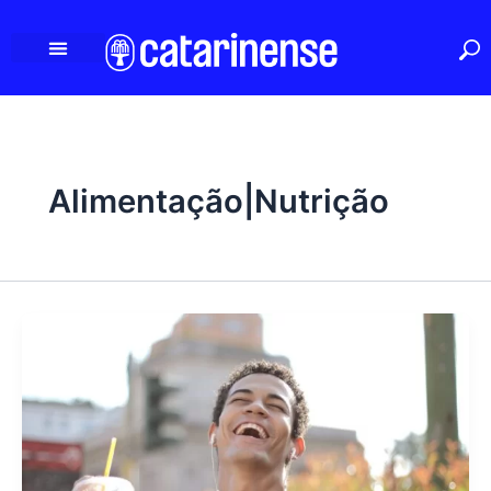
Ir
para
o
conteúdo
Alimentação|Nutrição