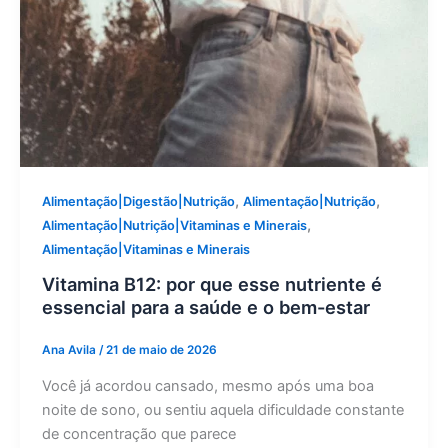
,
,
Alimentação|Digestão|Nutrição
Alimentação|Nutrição
,
Alimentação|Nutrição|Vitaminas e Minerais
Alimentação|Vitaminas e Minerais
Vitamina B12: por que esse nutriente é
essencial para a saúde e o bem-estar
Ana Avila
/
21 de maio de 2026
Você já acordou cansado, mesmo após uma boa
noite de sono, ou sentiu aquela dificuldade constante
de concentração que parece