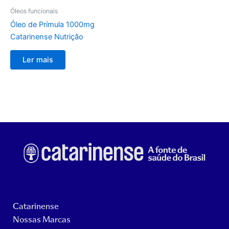
Óleos funcionais
Óleo de Prímula 1000mg
Catarinense Nutrição
Ler mais
Catarinense
Nossas Marcas