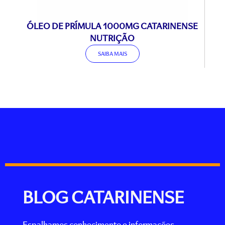
ÓLEO DE PRÍMULA 1000MG CATARINENSE
ÓL
NUTRIÇÃO
SAIBA MAIS
BLOG CATARINENSE
Espalhamos conhecimento e informações