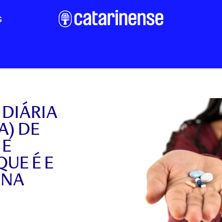
G
 DIÁRIA
) DE
 E
QUE É E
ONA