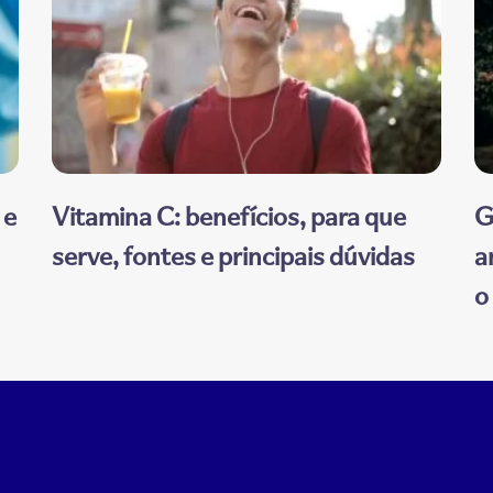
 e
Vitamina C: benefícios, para que
G
serve, fontes e principais dúvidas
a
o