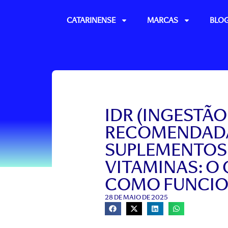
Ir
para
CATARINENSE
MARCAS
BLO
o
conteúdo
IDR (INGESTÃO
RECOMENDADA
SUPLEMENTOS
VITAMINAS: O 
COMO FUNCI
28 DE MAIO DE 2025