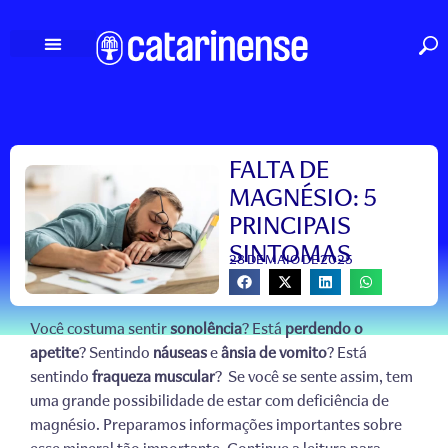
Ir
para
o
conteúdo
FALTA DE
MAGNÉSIO: 5
PRINCIPAIS
SINTOMAS
28 DE MAIO DE 2025
Você costuma sentir
sonolência
? Está
perdendo o
apetite
? Sentindo
náuseas
e
ânsia de vomito
? Está
sentindo
fraqueza muscular
? Se você se sente assim, tem
uma grande possibilidade de estar com deficiência de
magnésio. Preparamos informações importantes sobre