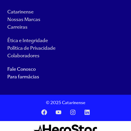
Catarinense
Nossas Marcas
Carreiras
Ética e Integridade
Política de Privacidade
Colaboradores
Fale Conosco
Para farmácias
© 2025 Catarinense
F
Y
I
L
a
o
n
i
c
u
s
n
e
t
t
k