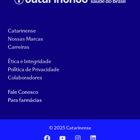
Catarinense
Nossas Marcas
Carreiras
Ética e Integridade
Política de Privacidade
Colaboradores
Fale Conosco
Para farmácias
© 2025 Catarinense
F
Y
I
L