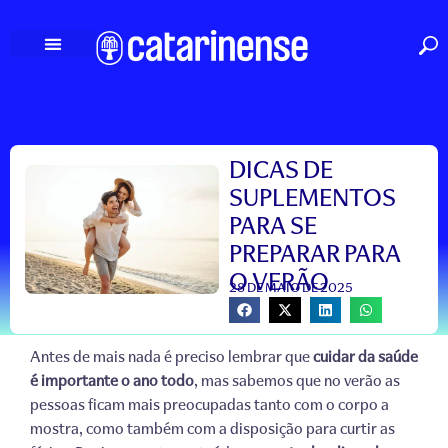
Ir
para
o
conteúdo
DICAS DE
SUPLEMENTOS
PARA SE
PREPARAR PARA
O VERÃO
28 DE MAIO DE 2025
Antes de mais nada é preciso lembrar que
cuidar da saúde
é importante o ano todo
, mas sabemos que no verão as
pessoas ficam mais preocupadas tanto com o corpo a
mostra, como também com a disposição para curtir as