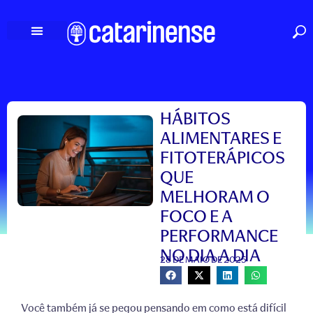
Ir
para
o
conteúdo
HÁBITOS
ALIMENTARES E
FITOTERÁPICOS
QUE
MELHORAM O
FOCO E A
PERFORMANCE
NO DIA A DIA
28 DE MAIO DE 2025
Você também já se pegou pensando em como está difícil