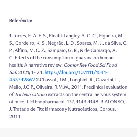
Referência:
1.
Torres, E. A. F. S., Pinaffi-Langley, A. C. C., Figueira, M.
S., Cordeiro, K. S., Negrão, L. D., Soares, M. J., da Silva, C.
P., Alfino, M. C. Z., Sampaio, G. R., & de Camargo, A.
C. Effects of the consumption of guarana on human
health: A narrative review.
Compr Rev Food Sci Food
Saf
. 2021; 1– 24.
https://doi.org/10.1111/1541-
4337.12862
2.
Chassot, J.M., Longhini, R., Gazarini, L.,
Mello, J.C.P., Oliveira, R.M.W., 2011. Preclinical evaluation
of
Trichilia catigua
extracts on the central nervous system
of mice. J. Ethnopharmacol. 137, 1143-1148.
3.
ALONSO,
J. Tratado de Fitofármacos y Nutracêuticos, Corpus,
2014