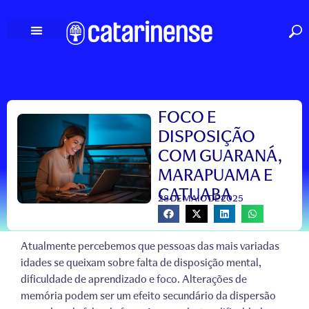
Ir
para
o
conteúdo
FOCO E
DISPOSIÇÃO
COM GUARANÁ,
MARAPUAMA E
CATUABA
28 DE MAIO DE 2025
Atualmente percebemos que pessoas das mais variadas
idades se queixam sobre falta de disposição mental,
dificuldade de aprendizado e foco. Alterações de
memória podem ser um efeito secundário da dispersão