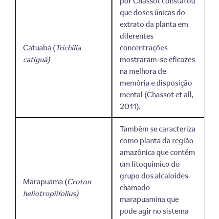
por Chassot constatou
que doses únicas do
extrato da planta em
diferentes
Catuaba (
T
richilia
concentrações
catiguá)
mostraram-se eficazes
na melhora de
memória e disposição
mental (Chassot et all,
2011).
Também se caracteriza
como planta da região
amazônica que contém
um fitoquímico do
grupo dos alcaloides
Marapuama (
Croton
chamado
heliotropiifolius)
marapuamina que
pode agir no sistema