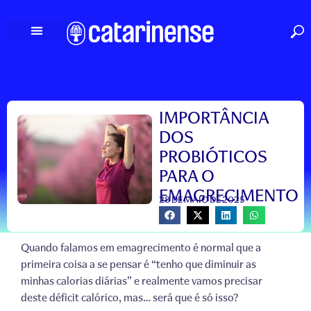
Ir
para
o
conteúdo
IMPORTÂNCIA
DOS
PROBIÓTICOS
PARA O
EMAGRECIMENTO
28 DE MAIO DE 2025
Quando falamos em emagrecimento é normal que a
primeira coisa a se pensar é “tenho que diminuir as
minhas calorias diárias” e realmente vamos precisar
deste déficit calórico, mas… será que é só isso?