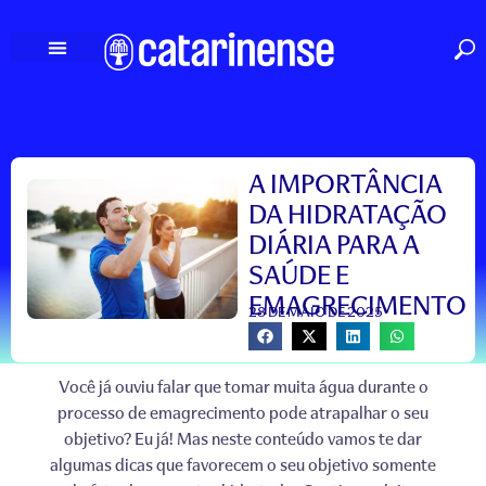
Ir
para
o
conteúdo
A IMPORTÂNCIA
DA HIDRATAÇÃO
DIÁRIA PARA A
SAÚDE E
EMAGRECIMENTO
28 DE MAIO DE 2025
Você já ouviu falar que tomar muita água durante o
processo de emagrecimento pode atrapalhar o seu
objetivo? Eu já! Mas neste conteúdo vamos te dar
algumas dicas que favorecem o seu objetivo somente