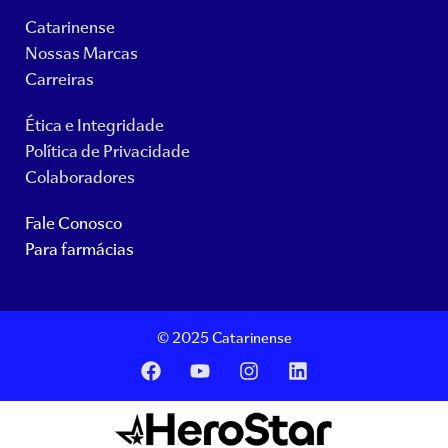
Catarinense
Nossas Marcas
Carreiras
Ética e Integridade
Política de Privacidade
Colaboradores
Fale Conosco
Para farmácias
© 2025 Catarinense
F
Y
I
L
a
o
n
i
c
u
s
n
e
t
t
k
b
u
a
e