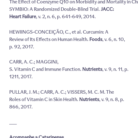
The Effect of Coenzyme Q10 on Morbidity and Mortality in Chr
SYMBIO: A Randomized Double-Blind Trial.
JACC:
Heart Failure
, v. 2, n. 6, p. 641-649, 2014.
HEWIINGS-CONCEIÇÃO, C., et al. Curcumin: A
Review of Its Effects on Human Health.
Foods
, v. 6, n. 10,
p. 92, 2017.
CARR, A. C.; MAGGINI,
S. Vitamin C and Immune Function.
Nutrients
, v. 9, n. 11, p.
1211, 2017.
PULLAR, J. M.; CARR, A. C.; VISSERS, M. C. M. The
Roles of Vitamin C in Skin Health.
Nutrients
, v. 9, n. 8, p.
866, 2017.
____
Acompanhe a Catarinense