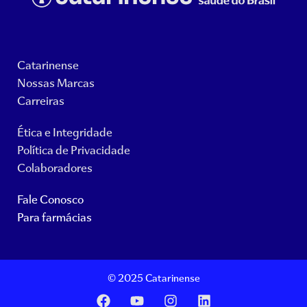
Catarinense
Nossas Marcas
Carreiras
Ética e Integridade
Política de Privacidade
Colaboradores
Fale Conosco
Para farmácias
© 2025 Catarinense
F
Y
I
L
a
o
n
i