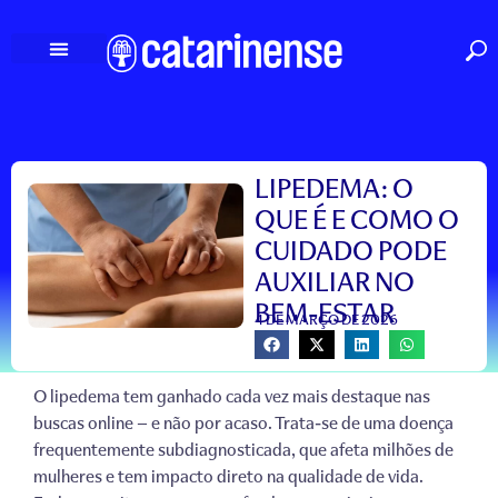
Ir
para
o
conteúdo
LIPEDEMA: O
QUE É E COMO O
CUIDADO PODE
AUXILIAR NO
BEM-ESTAR
4 DE MARÇO DE 2026
O lipedema tem ganhado cada vez mais destaque nas
buscas online — e não por acaso. Trata-se de uma doença
frequentemente subdiagnosticada, que afeta milhões de
mulheres e tem impacto direto na qualidade de vida.