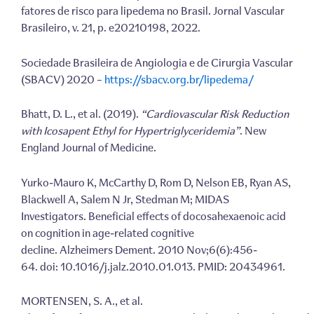
fatores de risco para lipedema no Brasil. Jornal Vascular
Brasileiro, v. 21, p. e20210198, 2022.
Sociedade Brasileira de Angiologia e de Cirurgia Vascular
(SBACV) 2020 –
https://sbacv.org.br/lipedema/
Bhatt, D. L., et al. (2019).
“Cardiovascular Risk Reduction
with Icosapent Ethyl for Hypertriglyceridemia”
. New
England Journal of Medicine.
Yurko-Mauro K, McCarthy D, Rom D, Nelson EB, Ryan AS,
Blackwell A, Salem N Jr, Stedman M; MIDAS
Investigators. Beneficial effects of docosahexaenoic acid
on cognition in age-related cognitive
decline. Alzheimers Dement. 2010 Nov;6(6):456-
64. doi: 10.1016/j.jalz.2010.01.013. PMID: 20434961.
MORTENSEN, S. A., et al.