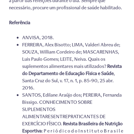
a partir das refeições durante o dia. Sempre que
necessário, procure um profissional de saúde habilitado.
Referência
ANVISA, 2018.
FERREIRA, Alex Bisotto; LIMA, Valderi Abreu de;
SOUZA, William Cordeiro de; MASCARENHAS,
Luis Paulo Gomes; LEITE, Neiva. Quais os
suplementos alimentares mais utilizados?
Revista
do Departamento de Educação Física e Saúde
,
Santa Cruz do Sul, v. 17, n. 1, p. 85-90, 25 abr.
2016.
SANTOS, Edilane Araújo dos; PEREIRA, Fernanda
Bissigo. CONHECIMENTO SOBRE
SUPLEMENTOS
ALIMENTARESENTREPRATICANTES DE
EXERCÍCIO FÍSICO.
Revista Brasileira de Nutrição
Esportiva
: P e r i ó d i c o d o I n s t i t u t o B r a s i l e