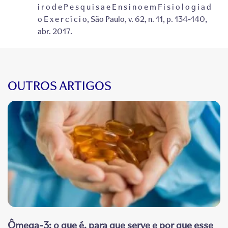
i r o d e P e s q u i s a e E n s i n o e m F i s i o l o g i a d
o E x e r c í c i o, São Paulo, v. 62, n. 11, p. 134-140,
abr. 2017.
OUTROS ARTIGOS
Ômega-3: o que é, para que serve e por que esse