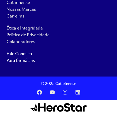
Catarinense
Nossas Marcas
Carreiras
Ética e Integridade
Política de Privacidade
Colaboradores
Fale Conosco
Para farmácias
© 2025 Catarinense
F
Y
I
L
a
o
n
i
c
u
s
n
e
t
t
k
b
u
a
e
o
b
g
d