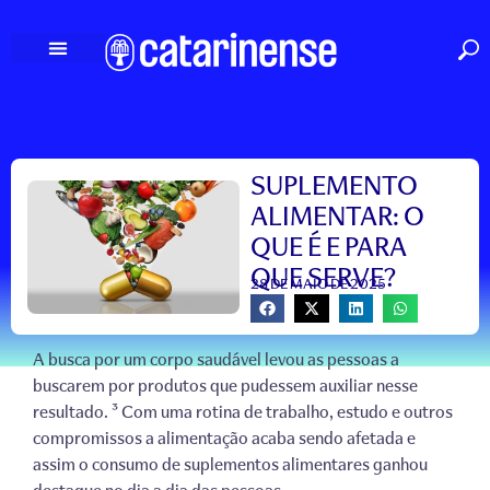
Ir
para
o
conteúdo
SUPLEMENTO
ALIMENTAR: O
QUE É E PARA
QUE SERVE?
28 DE MAIO DE 2025
A busca por um corpo saudável levou as pessoas a
buscarem por produtos que pudessem auxiliar nesse
resultado. ³ Com uma rotina de trabalho, estudo e outros
compromissos a alimentação acaba sendo afetada e
assim o consumo de suplementos alimentares ganhou