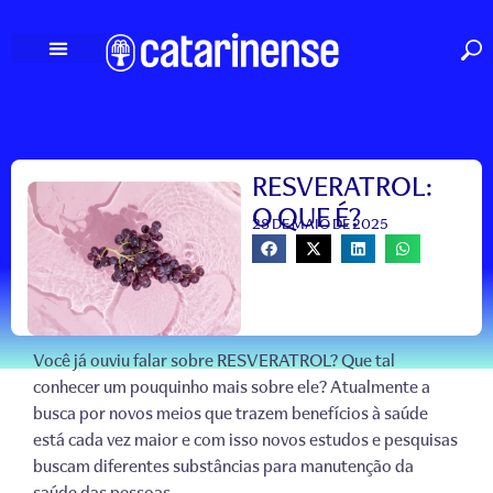
Ir
para
o
conteúdo
RESVERATROL:
O QUE É?
28 DE MAIO DE 2025
Você já ouviu falar sobre RESVERATROL? Que tal
conhecer um pouquinho mais sobre ele? Atualmente a
busca por novos meios que trazem benefícios à saúde
está cada vez maior e com isso novos estudos e pesquisas
buscam diferentes substâncias para manutenção da
saúde das pessoas.