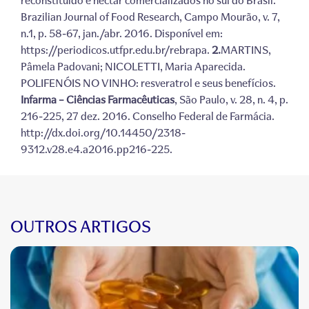
reconstituído e néctar comercializados no sul do Brasil.
Brazilian Journal of Food Research, Campo Mourão, v. 7,
n.1, p. 58-67, jan./abr. 2016. Disponível em:
https://periodicos.utfpr.edu.br/rebrapa.
2.
MARTINS,
Pâmela Padovani; NICOLETTI, Maria Aparecida.
POLIFENÓIS NO VINHO: resveratrol e seus benefícios.
Infarma – Ciências Farmacêuticas
, São Paulo, v. 28, n. 4, p.
216-225, 27 dez. 2016. Conselho Federal de Farmácia.
http://dx.doi.org/10.14450/2318-
9312.v28.e4.a2016.pp216-225.
OUTROS ARTIGOS