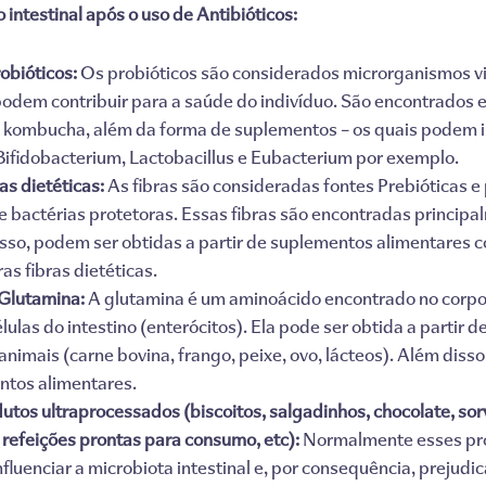
 intestinal após o uso de Antibióticos:
obióticos:
Os probióticos são considerados microrganismos v
dem contribuir para a saúde do indivíduo. São encontrados 
e kombucha, além da forma de suplementos – os quais podem in
Bifidobacterium, Lactobacillus e Eubacterium por exemplo.
as dietéticas:
As fibras são consideradas fontes Prebióticas e
 bactérias protetoras. Essas fibras são encontradas principa
disso, podem ser obtidas a partir de suplementos alimentares c
as fibras dietéticas.
 Glutamina:
A glutamina é um aminoácido encontrado no corpo
ulas do intestino (enterócitos). Ela pode ser obtida a partir de 
s animais (carne bovina, frango, peixe, ovo, lácteos). Além di
ntos alimentares.
tos ultraprocessados (biscoitos, salgadinhos, chocolate, sor
 refeições prontas para consumo, etc):
Normalmente esses pro
luenciar a microbiota intestinal e, por consequência, prejudic