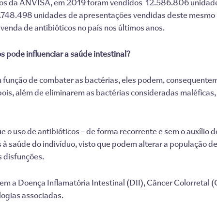
dos da ANVISA, em 2019 foram vendidos 12.586.806 unidade
748.498 unidades de apresentações vendidas deste mesmo m
enda de antibióticos no país nos últimos anos.
s pode influenciar a saúde intestinal?
 função de combater as bactérias, eles podem, consequenteme
 pois, além de eliminarem as bactérias consideradas maléfica
o uso de antibióticos – de forma recorrente e sem o auxílio d
s à saúde do indivíduo, visto que podem alterar a população d
s disfunções.
m a Doença Inflamatória Intestinal (DII), Câncer Colorretal (
logias associadas.