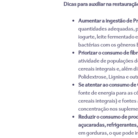
Dicas para auxiliar na restauração
Aumentar a ingestão de Pr
quantidades adequadas, po
iogurte, leite fermentado 
bactérias com os gêneros 
Priorizar o consumo de fibr
atividade de populações de
cereais integrais e, além 
Polidextrose, Lignina e outr
Se atentar ao consumo de
fonte de energia para as cél
cereais integrais) e fonte
concentração nos supleme
Reduzir o consumo de produ
açucaradas, refrigerantes,
em gorduras, o que pode inf