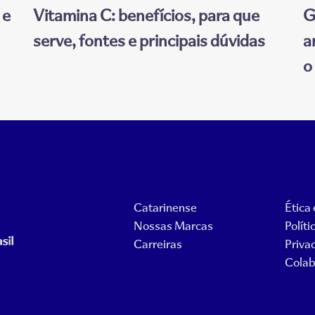
 e
Vitamina C: benefícios, para que
G
serve, fontes e principais dúvidas
a
o
Catarinense
Ética
Nossas Marcas
Políti
Carreiras
Priva
Colab