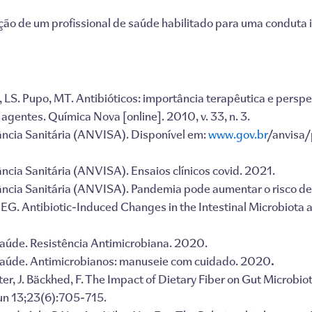
ção de um profissional de saúde habilitado para uma conduta i
S. Pupo, MT. Antibióticos: importância terapêutica e perspe
gentes. Química Nova [online]. 2010, v. 33, n. 3.
ância Sanitária (ANVISA). Disponível em:
www.gov.br
/anvisa/
ncia Sanitária (ANVISA). Ensaios clínicos covid. 2021.
ância Sanitária (ANVISA). Pandemia pode aumentar o risco de
r, EG. Antibiotic-Induced Changes in the Intestinal Microbiota
aúde. Resistência Antimicrobiana. 2020.
aúde. Antimicrobianos: manuseie com cuidado. 2020
.
er, J. Bäckhed, F. The Impact of Dietary Fiber on Gut Microbio
un 13;23(6):705-715.