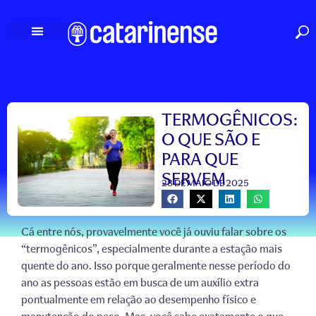
Ir
para
o
conteúdo
TERMOGÊNICOS:
O QUE SÃO E
PARA QUE
SERVEM
28 DE MAIO DE 2025
Cá entre nós, provavelmente você já ouviu falar sobre os
“termogênicos”, especialmente durante a estação mais
quente do ano. Isso porque geralmente nesse período do
ano as pessoas estão em busca de um auxílio extra
pontualmente em relação ao desempenho físico e