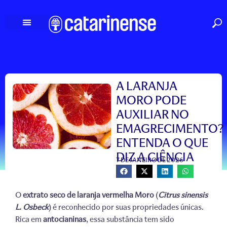
Ir
para
o
conteúdo
A LARANJA
MORO PODE
AUXILIAR NO
EMAGRECIMENTO?
ENTENDA O QUE
DIZ A CIÊNCIA
7 DE JANEIRO DE 2026
O
extrato seco de laranja vermelha Moro
(
Citrus sinensis
L. Osbeck
) é reconhecido por suas propriedades únicas.
Rica em
antocianinas
, essa substância tem sido