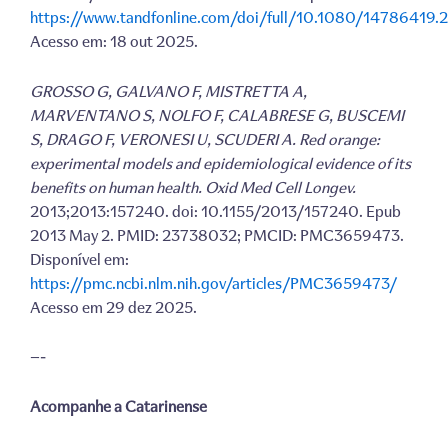
https://www.tandfonline.com/doi/full/10.1080/14786419
Acesso em: 18 out 2025.
GROSSO G, GALVANO F, MISTRETTA A,
MARVENTANO S, NOLFO F, CALABRESE G, BUSCEMI
S, DRAGO F, VERONESI U, SCUDERI A. Red orange:
experimental models and epidemiological evidence of its
benefits on human health. Oxid Med Cell Longev.
2013;2013:157240. doi: 10.1155/2013/157240. Epub
2013 May 2. PMID: 23738032; PMCID: PMC3659473.
Disponível em:
https://pmc.ncbi.nlm.nih.gov/articles/PMC3659473/
Acesso em 29 dez 2025.
—-
Acompanhe a Catarinense