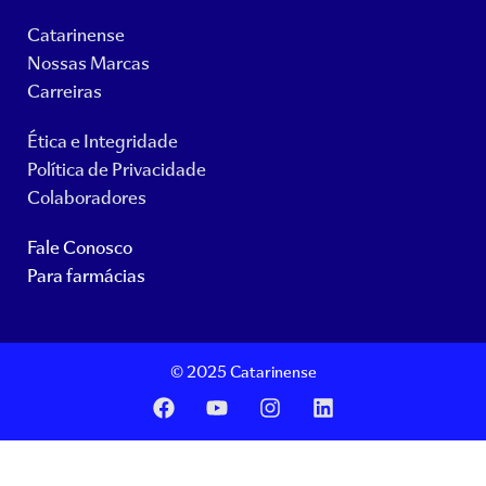
Catarinense
Nossas Marcas
Carreiras
Ética e Integridade
Política de Privacidade
Colaboradores
Fale Conosco
Para farmácias
© 2025 Catarinense
F
Y
I
L
a
o
n
i
c
u
s
n
e
t
t
k
b
u
a
e