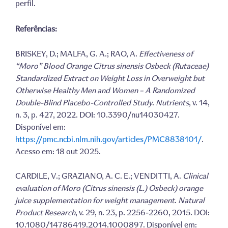
perfil.
Referências:
BRISKEY, D.; MALFA, G. A.; RAO, A.
Effectiveness of
“Moro” Blood Orange Citrus sinensis Osbeck (Rutaceae)
Standardized Extract on Weight Loss in Overweight but
Otherwise Healthy Men and Women – A Randomized
Double-Blind Placebo-Controlled Study
.
Nutrients
, v. 14,
n. 3, p. 427, 2022. DOI: 10.3390/nu14030427.
Disponível em:
https://pmc.ncbi.nlm.nih.gov/articles/PMC8838101/
.
Acesso em: 18 out 2025.
CARDILE, V.; GRAZIANO, A. C. E.; VENDITTI, A.
Clinical
evaluation of Moro (Citrus sinensis (L.) Osbeck) orange
juice supplementation for weight management
.
Natural
Product Research
, v. 29, n. 23, p. 2256-2260, 2015. DOI:
10.1080/14786419.2014.1000897. Disponível em: