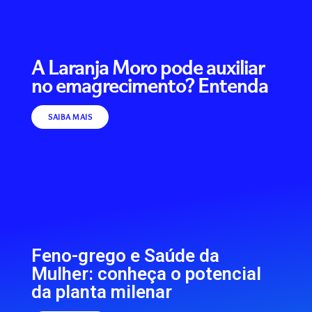
A Laranja Moro pode auxiliar
no emagrecimento? Entenda
SAIBA MAIS
Feno-grego e Saúde da
Mulher: conheça o potencial
da planta milenar