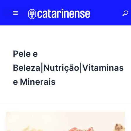
Ir
para
o
conteúdo
Pele e
Beleza|Nutrição|Vitaminas
e Minerais