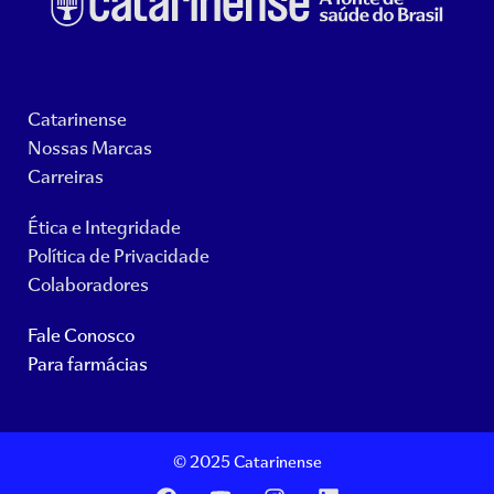
Catarinense
Nossas Marcas
Carreiras
Ética e Integridade
Política de Privacidade
Colaboradores
Fale Conosco
Para farmácias
© 2025 Catarinense
F
Y
I
L