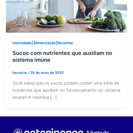
Imunidade|Alimentação|Receitas
Sucos com nutrientes que auxiliam no
sistema imune
herostar
/
28 de maio de 2025
Você sabia que os sucos podem conter uma série de
nutrientes que auxiliam no funcionamento do sistema
imune? A vitamina […]