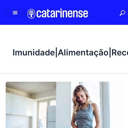
Ir
para
o
conteúdo
Imunidade|Alimentação|Rec