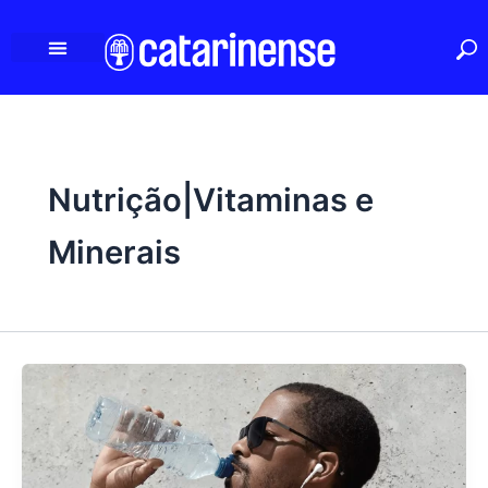
Ir
para
o
conteúdo
Nutrição|Vitaminas e
Minerais