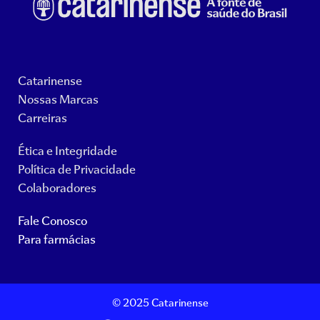
Catarinense
Nossas Marcas
Carreiras
Ética e Integridade
Política de Privacidade
Colaboradores
Fale Conosco
Para farmácias
© 2025 Catarinense
F
Y
I
L