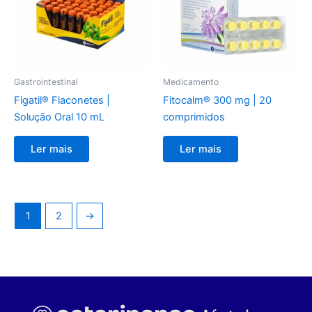
Gastrointestinal
Medicamento
Figatil® Flaconetes |
Fitocalm® 300 mg | 20
Solução Oral 10 mL
comprimidos
Ler mais
Ler mais
1
2
→