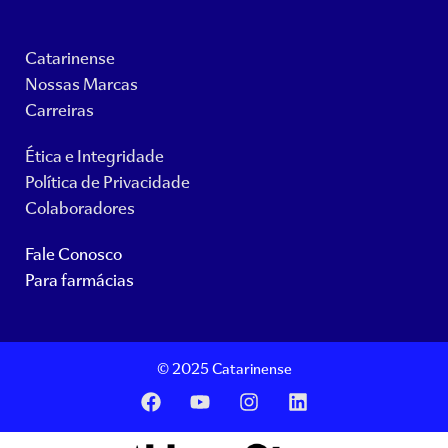
Catarinense
Nossas Marcas
Carreiras
Ética e Integridade
Política de Privacidade
Colaboradores
Fale Conosco
Para farmácias
© 2025 Catarinense
F
Y
I
L
a
o
n
i
c
u
s
n