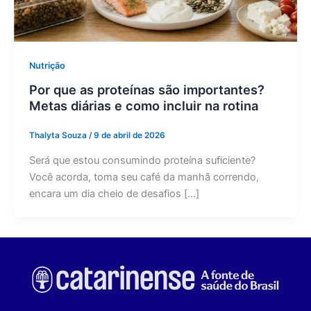
Nutrição
Por que as proteínas são importantes?
Metas diárias e como incluir na rotina
Thalyta Souza
/
9 de abril de 2026
Será que estou consumindo proteína suficiente?
Você acorda, toma seu café da manhã correndo,
encara um dia cheio de desafios […]