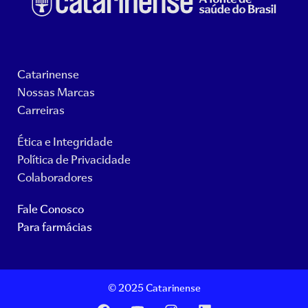
Catarinense
Nossas Marcas
Carreiras
Ética e Integridade
Política de Privacidade
Colaboradores
Fale Conosco
Para farmácias
© 2025 Catarinense
F
Y
I
L