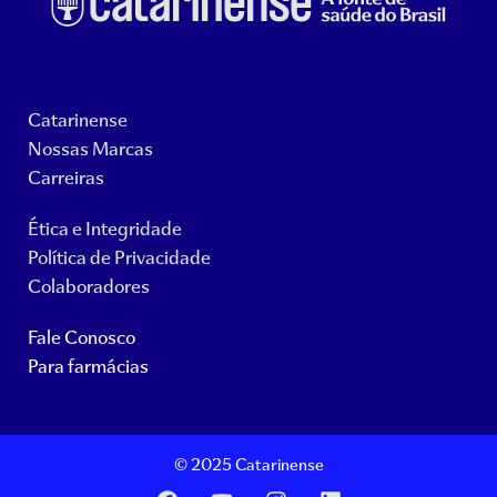
Catarinense
Nossas Marcas
Carreiras
Ética e Integridade
Política de Privacidade
Colaboradores
Fale Conosco
Para farmácias
© 2025 Catarinense
F
Y
I
L