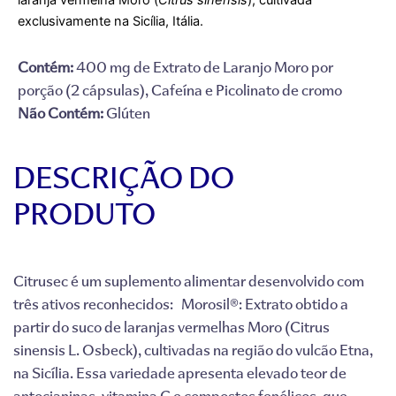
laranja vermelha Moro (
Citrus sinensis
), cultivada
exclusivamente na Sicília, Itália.
Contém:
400 mg de Extrato de Laranjo Moro por
porção (2 cápsulas), Cafeína e Picolinato de cromo
Não Contém:
Glúten
DESCRIÇÃO DO
PRODUTO
Citrusec é um suplemento alimentar desenvolvido com
três ativos reconhecidos: Morosil®: Extrato obtido a
partir do suco de laranjas vermelhas Moro (Citrus
sinensis L. Osbeck), cultivadas na região do vulcão Etna,
na Sicília. Essa variedade apresenta elevado teor de
antocianinas, vitamina C e compostos fenólicos, que